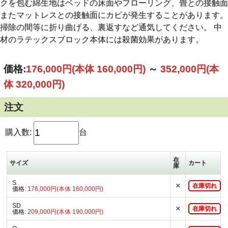
クを包む綿生地はベッドの床面やフローリング、畳との接触面
というシステム。
またマットレスとの接触面にカビが発生することがあります。
仰向き寝のときには、お尻と肩甲骨をある程度沈めて、腰を
掃除の間等に折り曲げる、裏返すなど通気してください。 中
持ち上げることで寝姿勢をまっすぐにします。
横向き寝のときには、肩部分のラテックスブロックの幅を広
材のラテックスブロック本体には殺菌効果があります。
げることにより、肩への負担が少なくなります。
価格:
176,000円
(本体 160,000円)
～
352,000円
(本
体 320,000円)
注文
購入数:
台
在
サイズ
カート
庫
S
×
在庫切れ
価格:
176,000円(本体 160,000円)
SD
×
在庫切れ
価格:
209,000円(本体 190,000円)