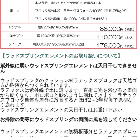
ックスブロックで沈み込みを調整します。ラテックスマット
レスと一緒にお使いください（1人用の設定のためダブルサ
イズはありません）。
ベッドフレームの上だけでなくフロアータイプ（和式）でも
使用できます。
なんといってもこのウッドスプリングがすごいのは…プラス
チックや金属を使わずに硬さの調節ができること。
41本のホワイトビーチ無垢板とラテックスブロック、カバー
＆ポケットは綿（コットン）100%と素材はすべて天然（ナ
チュラル）素材です。
【ウッドスプリングエレメントのお取り扱いについて】
紫外線に弱いウッドスプリングエレメントは天日干しできませ
ん
ウッドスプリングのクッション材ラテックスブロックは天然ゴ
ムの樹液からつくられています。
ラテックスは紫外線で土に還ります。直射日光を浴びると表面
から硬くなり、ボロボロと砂のように崩れてきます。ラテック
スブロック自体を屋外に放置するとほぼ2～3年程度で原型な
く崩れます。
ウッドスプリングエレメントの天日干しはお避け下さい。
お掃除の間等にウッドスプリングの両面に風を通してください
中央に配置された10個ラテックスブロックを使って、幅を広
げれば木材が大きくしなり沈み込みが深く（やわらかく）な
ります。
ウッドスプリングエレメントの無垢板部分とラテックスブロッ
逆に狭めれば沈み込みが浅く（硬く）なり身体は持ち上がる