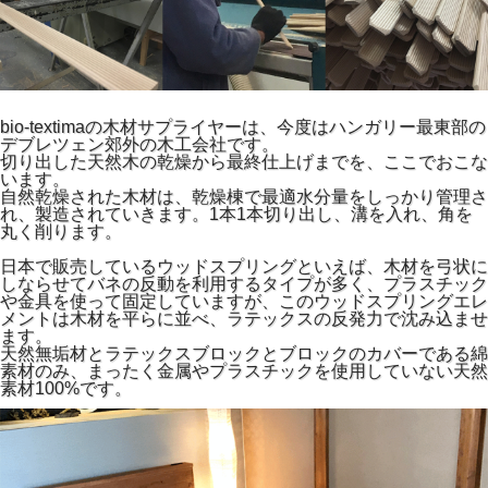
bio-textimaの木材サプライヤーは、今度はハンガリー最東部の
デブレツェン郊外の木工会社です。
切り出した天然木の乾燥から最終仕上げまでを、ここでおこな
います。
自然乾燥された木材は、乾燥棟で最適水分量をしっかり管理さ
れ、製造されていきます。1本1本切り出し、溝を入れ、角を
丸く削ります。
日本で販売しているウッドスプリングといえば、木材を弓状に
しならせてバネの反動を利用するタイプが多く、プラスチック
や金具を使って固定していますが、このウッドスプリングエレ
メントは木材を平らに並べ、ラテックスの反発力で沈み込ませ
ます。
天然無垢材とラテックスブロックとブロックのカバーである綿
素材のみ、まったく金属やプラスチックを使用していない天然
素材100%です。