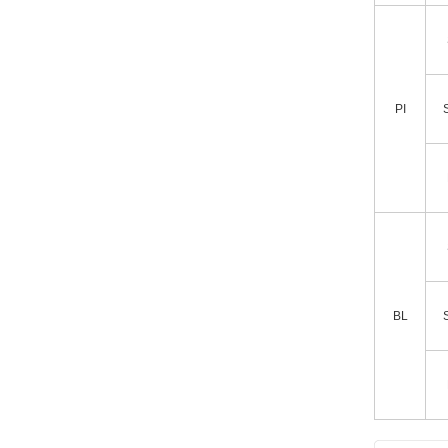
PI
BL