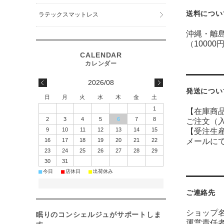
送料につい
ラテックスマットレス
沖縄・離島
（1000
2026/08
発送につい
日
月
火
水
木
金
土
1
【在庫商
2
3
4
5
6
7
8
ご注文（
9
10
11
12
13
14
15
【受注生
16
17
18
19
20
21
22
メールに
23
24
25
26
27
28
29
30
31
■
■
■
今日
店休日
出荷休み
ご連絡先
ショップ
眠りのコンシェルジュがサポートしま
運営責任者