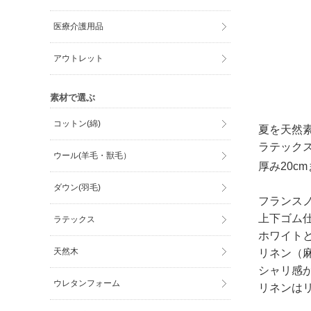
医療介護用品
アウトレット
素材で選ぶ
コットン(綿)
夏を天然
ラテック
ウール(羊毛・獣毛）
厚み20c
ダウン(羽毛)
フランス
上下ゴム
ラテックス
ホワイト
天然木
リネン（
シャリ感
ウレタンフォーム
リネンは