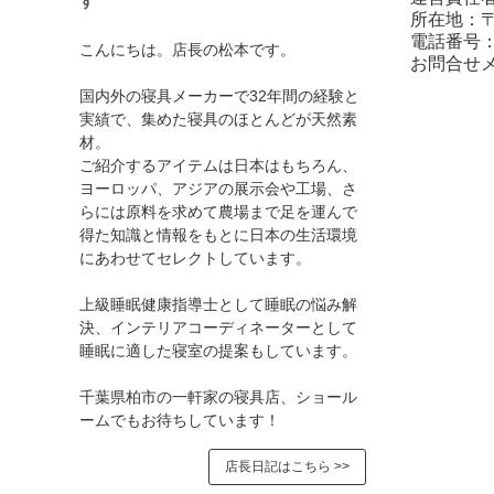
す
所在地：〒2
電話番号：04
こんにちは。店長の松本です。
お問合せメール
国内外の寝具メーカーで32年間の経験と
実績で、集めた寝具のほとんどが天然素
材。
ご紹介するアイテムは日本はもちろん、
ヨーロッパ、アジアの展示会や工場、さ
らには原料を求めて農場まで足を運んで
得た知識と情報をもとに日本の生活環境
にあわせてセレクトしています。
上級睡眠健康指導士として睡眠の悩み解
決、インテリアコーディネーターとして
睡眠に適した寝室の提案もしています。
千葉県柏市の一軒家の寝具店、ショール
ームでもお待ちしています！
店長日記はこちら >>