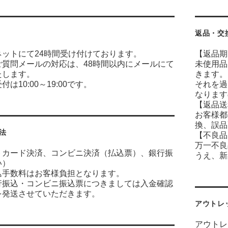
返品・交
ネットにて24時間受け付けております。
【返品期
ご質問メールの対応は、48時間以内にメールにて
未使用品
たします。
きます。
は10:00～19:00です。
それを過
なります
【返品送
お客様都
換、誤品
法
【不良品
万一不良
トカード決済、コンビニ決済（払込票）、銀行振
うえ、新
い）
込手数料はお客様負担となります。
行振込・コンビニ振込票につきましては入金確認
を発送させていただきます。
アウトレ
アウトレ