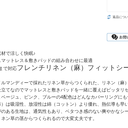
返品につ
素材で涼しく快眠♪
スマットレス＆敷きパッドの組み合わせに最適
フレンチリネン（麻）フィットシ
mまで対応
ノルマンディーで採れたリネン草からつくられた、リネン（麻）
仕立てなのでマットレスと敷きパッドを一緒に覆えばピッタリ
とベージュ、ピンク、ブルーの4配色はどんなカバーリングにも
麻）は吸湿性、放湿性は綿（コットン）より優れ、熱伝導も早
がのある生地は、通気性もあり、ベタつき感のない爽やかなシ
リネン草の茎からつくられるので大変丈夫です。